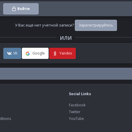
Войти
У Вас ещё нет учётной записи?
Зарегистрируйтесь
или
VK
Google
Yandex
Social Links
Facebook
Twitter
itions
YouTube